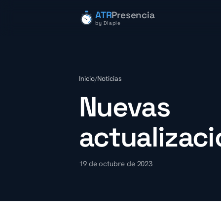
ATR
Presencia
by Diaple
Inicio
/
Noticias
Nuevas
actualizac
19 de octubre de 2023