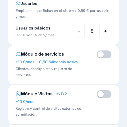
Usuarios
Empleados que fichan en el sistema. 0,50 € por usuario
y mes.
Usuarios básicos
−
+
5
0,50 € por usuario / mes.
Módulo de servicios
+10 €/mes · +0,50 €/licencia activa
Clientes, checkpoints y registro de
servicios.
Licencias activas
−
+
3
0,50 € por licencia / mes · hasta el
Módulo Visitas
nº de usuarios.
NUEVO
+10 €/mes
Registro y control de visitas externas con
acreditación.