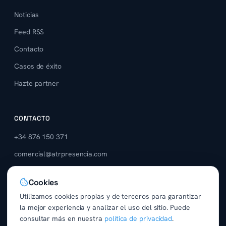
Noticias
Feed RSS
Contacto
Casos de éxito
Hazte partner
CONTACTO
+34 876 150 371
comercial@atrpresencia.com
Zaragoza, España
Cookies
Utilizamos cookies propias y de terceros para garantizar
la mejor experiencia y analizar el uso del sitio. Puede
consultar más en nuestra
política de privacidad
.