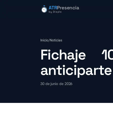
ATR
Presencia
by Diaple
Inicio
/
Noticias
Fichaje 1
anticiparte
30 de junio de 2026