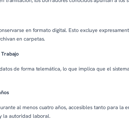
en tramitación, los borradores conocidos apuntan a los si
 conservarse en formato digital. Esto excluye expresamen
rchivan en carpetas.
e Trabajo
s datos de forma telemática, lo que implica que el siste
años
durante al menos cuatro años, accesibles tanto para la
 la autoridad laboral.