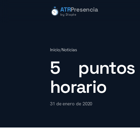
ATR
Presencia
by Diaple
Inicio
/
Noticias
5 puntos 
horario
31 de enero de 2020